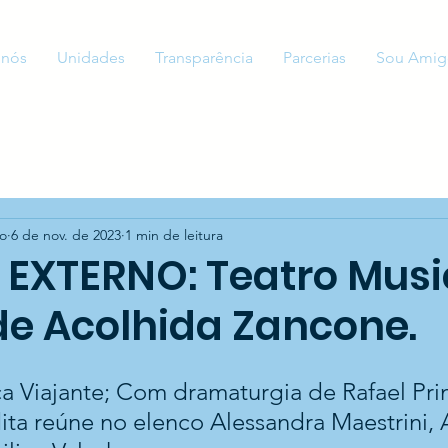
 nós
Unidades
Transparência
Parcerias
Sou Amig
to
6 de nov. de 2023
1 min de leitura
 EXTERNO: Teatro Musi
de Acolhida Zancone.
a Viajante; Com dramaturgia de Rafael Prim
a reúne no elenco Alessandra Maestrini, 