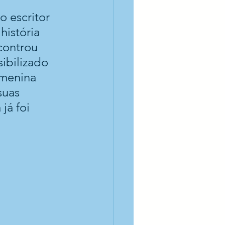
o escritor 
história 
controu 
ibilizado 
 menina 
suas 
já foi 