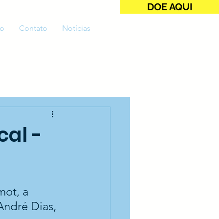
DOE AQUI
o
Contato
Notícias
cal -
ot, a 
André Dias, 