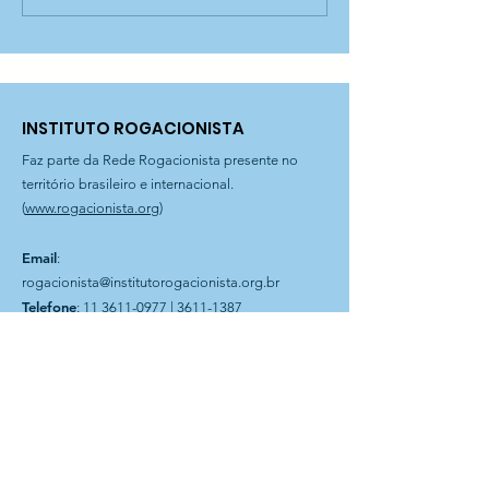
Acolhida Zancone!
C.A Zancone
INSTITUTO ROGACIONISTA
Faz parte da Rede Rogacionista presente no
território brasileiro e internacional.
(
www.rogacionista.org
)
Email
:
rogacionista@institutorogacionista.org.br
Telefone
:
11 3611-0977
|
3611-1387
Filial Curitiba
: Rua Dr. Magnus Sondhal, 250 | Fone
41 3575-0903
Filial Bahia
: Rua Plauto Alves Brito, 60 | Presidente Jânio
Quadros-BA
Instituto Rogacionista Santo Aníbal
CNPJ 62.715.529/0001-49
Rua Dr Moacir Trancoso, 48
05037-120 São Paulo – SP