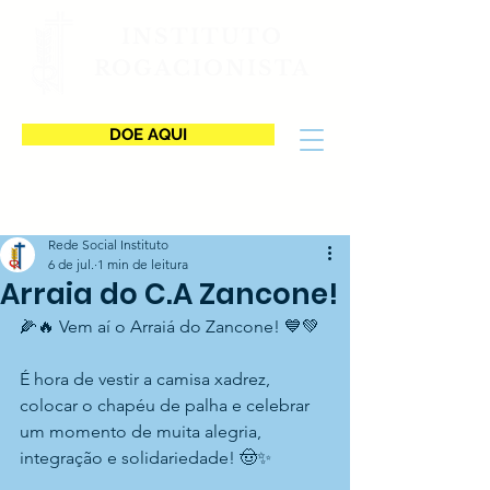
INSTITUTO
ROGACIONISTA
DOE AQUI
Rede Social Instituto
6 de jul.
1 min de leitura
Arraia do C.A Zancone!
🌽🔥 Vem aí o Arraiá do Zancone! 💙💚
É hora de vestir a camisa xadrez, 
colocar o chapéu de palha e celebrar 
um momento de muita alegria, 
integração e solidariedade! 🤠✨