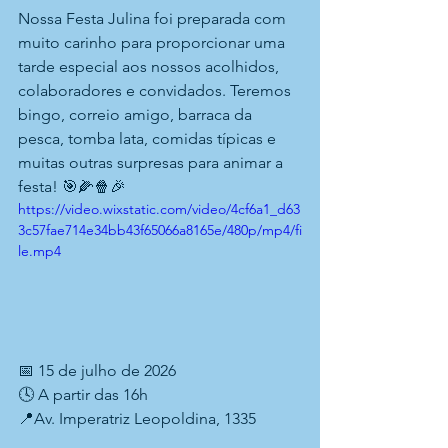
Nossa Festa Julina foi preparada com 
muito carinho para proporcionar uma 
tarde especial aos nossos acolhidos, 
colaboradores e convidados. Teremos 
bingo, correio amigo, barraca da 
pesca, tomba lata, comidas típicas e 
muitas outras surpresas para animar a 
festa! 🎯🌽🍿🎉
https://video.wixstatic.com/video/4cf6a1_d63
3c57fae714e34bb43f65066a8165e/480p/mp4/fi
le.mp4
📅 15 de julho de 2026
🕓 A partir das 16h
📍Av. Imperatriz Leopoldina, 1335