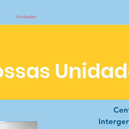
 nós
Unidades
Transparência
Parcerias
Sou Amig
ssas Unidad
Cen
Interge