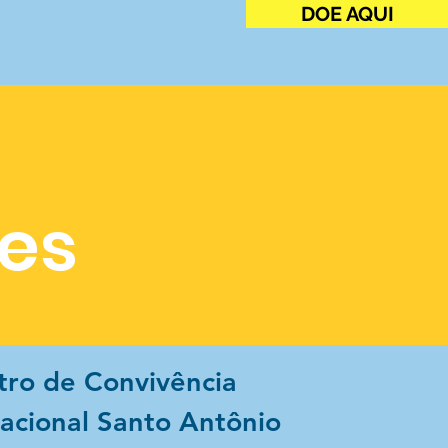
DOE AQUI
o
Contato
Notícias
es
tro de Convivência
racional Santo Antônio