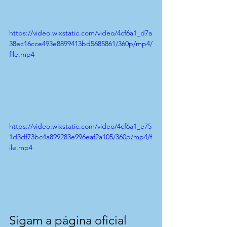
https://video.wixstatic.com/video/4cf6a1_d7a
38ec16cce493e8899413bd5685861/360p/mp4/
file.mp4
https://video.wixstatic.com/video/4cf6a1_e75
1d3df73bc4a899283e996eaf2a105/360p/mp4/f
ile.mp4
Sigam a página oficial 