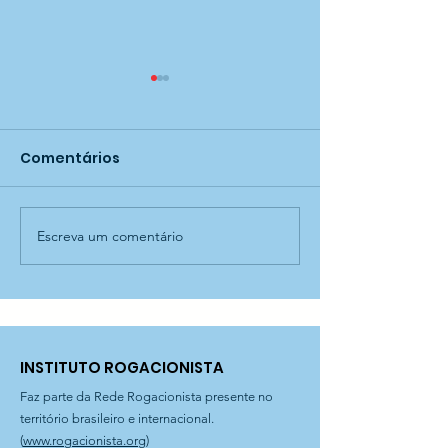
Comentários
Escreva um comentário
Arraiá do Centro de
Cantinho Caip
Acolhida Zancone!
C.A Zancone
INSTITUTO ROGACIONISTA
Faz parte da Rede Rogacionista presente no
território brasileiro e internacional.
(
www.rogacionista.org
)