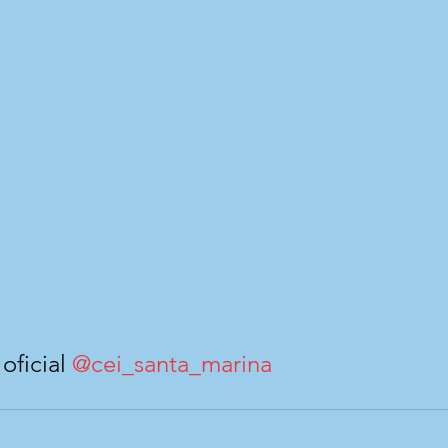
ficial 
@cei_santa_marina