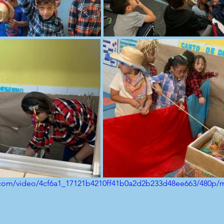
ic.com/video/4cf6a1_17121b4210ff41b0a2d2b233d48ee663/480p/