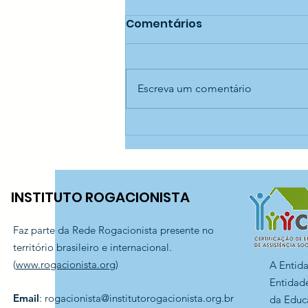
Comentários
Escreva um comentário
Atividades de volta às
férias — CEI Santa Marina
INSTITUTO ROGACIONISTA
Faz parte da Rede Rogacionista presente no
território brasileiro e internacional.
(
www.rogacionista.org
)
A Entid
Entidade
Email
:
rogacionista@institutorogacionista.org.br
da Educ