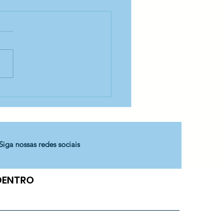
eto de plantação -
 Santa Marina
Siga nossas redes sociais
 DENTRO