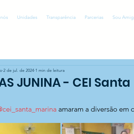
 nós
Unidades
Transparência
Parcerias
Sou Amig
to
2 de jul. de 2024
1 min de leitura
S JUNINA - CEI Santa
@cei_santa_marina
 amaram a diversão em c