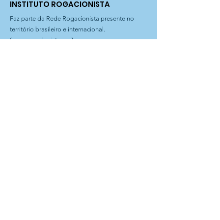
INSTITUTO ROGACIONISTA
Faz parte da Rede Rogacionista presente no
território brasileiro e internacional.
(
www.rogacionista.org
)
Email
:
rogacionista@institutorogacionista.org.br
Telefone
:
11 3611-0977
|
3611-1387
Filial Curitiba
: Rua Dr. Magnus Sondhal, 250 | Fone
41 3575-0903
Filial Bahia
: Rua Plauto Alves Brito, 60 | Presidente Jânio
Quadros-BA
Instituto Rogacionista Santo Aníbal
CNPJ 62.715.529/0001-49
Rua Dr Moacir Trancoso, 48
05037-120 São Paulo – SP
A Entidade é possuidora do
CEBAS – Certificação de
Entidades Beneficentes de
Assistência Social na área da
Educação. Com atuação na