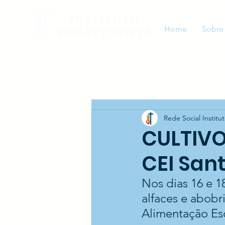
INSTITUTO
Home
Sobre
ROGACIONISTA
Rede Social Institu
CULTIVO
CEI San
Nos dias 16 e 1
alfaces e abobr
Alimentação Esc