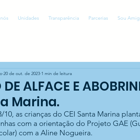
 nós
Unidades
Transparência
Parcerias
Sou Amig
to
20 de out. de 2023
1 min de leitura
 DE ALFACE E ABOBRIN
ta Marina.
8/10, as crianças do CEI Santa Marina plan
inhas com a orientação do Projeto GAE (Gu
olar) com a Aline Nogueira.