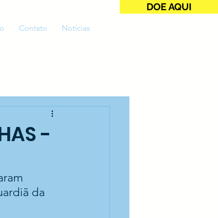
DOE AQUI
o
Contato
Notícias
HAS -
taram 
ardiã da 