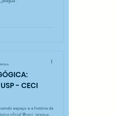
_jaragua .
leitura
GÓGICA:
USP - CECI
gina oficial @ceci_jaragua .