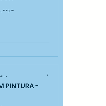
_jaragua .
eitura
M PINTURA -