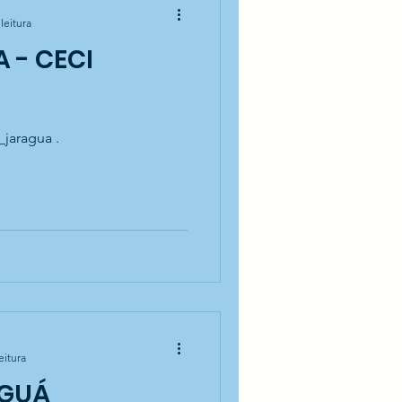
leitura
 - CECI
_jaragua .
eitura
AGUÁ