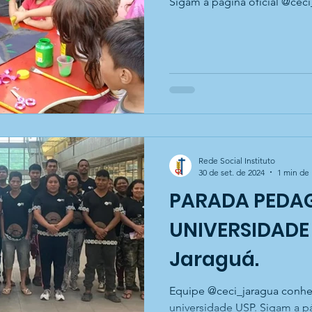
Sigam a página oficial @ceci
Rede Social Instituto
30 de set. de 2024
1 min de 
PARADA PEDA
UNIVERSIDADE 
Jaraguá.
Equipe @ceci_jaragua conhecendo espaço e a história da
universidade USP. Sigam a pá