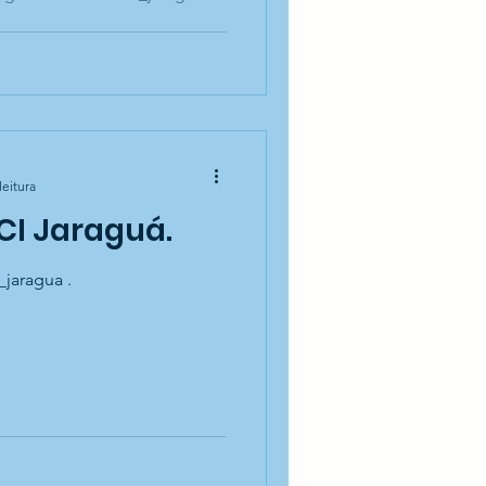
leitura
CI Jaraguá.
_jaragua .