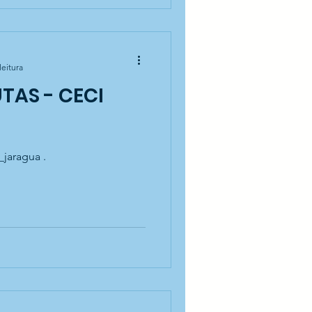
leitura
TAS - CECI
_jaragua .