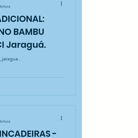
leitura
ADICIONAL:
 NO BAMBU
I Jaraguá.
_jaragua .
leitura
INCADEIRAS -