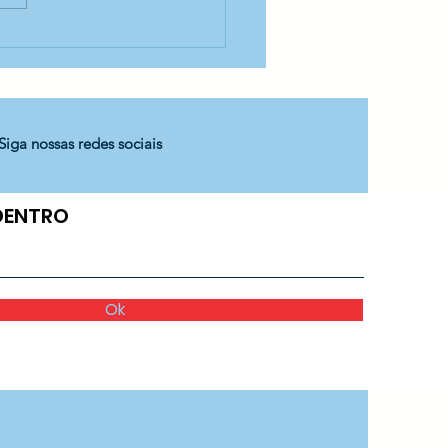
matura dos
candos do CEDESP
to Antônio!
Siga nossas redes sociais
 DENTRO
Ok