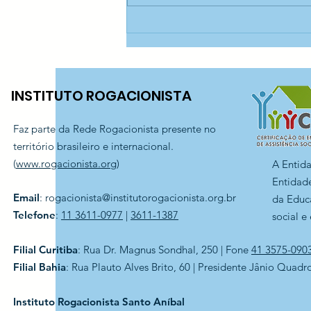
Cursos gratuitos com
certificado do SENAI —
CEDESP Santo Antônio
INSTITUTO ROGACIONISTA
Faz parte da Rede Rogacionista presente no
território brasileiro e internacional.
(
www.rogacionista.org
)
A Entid
Entidade
Email
:
rogacionista@institutorogacionista.org.br
da Educ
Telefone
:
11 3611-0977
|
3611-1387
social e
Filial Curitiba
: Rua Dr. Magnus Sondhal, 250 | Fone
41 3575-090
Filial Bahia
: Rua Plauto Alves Brito, 60 | Presidente Jânio Quadr
Instituto Rogacionista Santo Aníbal