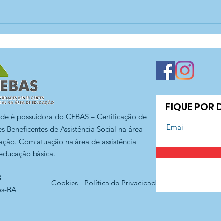
Início do segundo
For
semestre dos cursos —
edu
CEDESP Santo Antônio
San
FIQUE POR
ade é possuidora do CEBAS – Certificação de
s Beneficentes de Assistência Social na área
ação. Com atuação na área de assistência
 educação básica.
3
Cookies
-
Política de Privacidade
os-BA