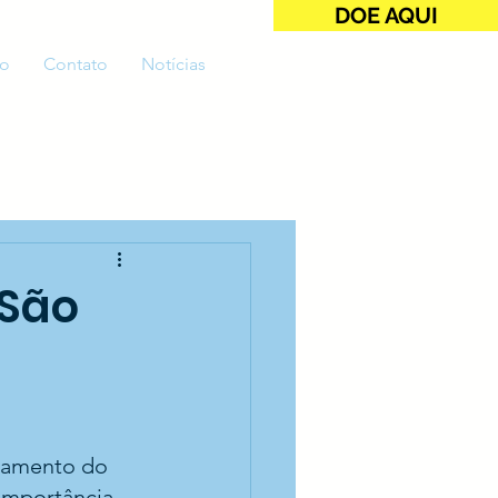
DOE AQUI
o
Contato
Notícias
 São
namento do 
 importância 