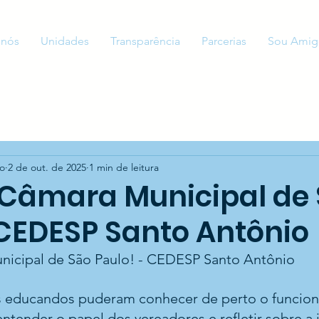
 nós
Unidades
Transparência
Parcerias
Sou Amig
to
2 de out. de 2025
1 min de leitura
à Câmara Municipal de
 CEDESP Santo Antônio
unicipal de São Paulo! - CEDESP Santo Antônio
 os educandos puderam conhecer de perto o funcio
 entender o papel dos vereadores e refletir sobre a