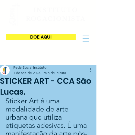
INSTITUTO
ROGACIONISTA
DOE AQUI
Rede Social Instituto
1 de set. de 2023
1 min de leitura
STICKER ART - CCA São
Lucas.
Sticker Art é uma 
modalidade de arte 
urbana que utiliza 
etiquetas adesivas. É uma 
manifestação da arte pós-