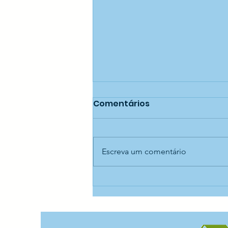
Comentários
Escreva um comentário
Jogo da Velha interativo
— CCA São Lucas
Rogacionista