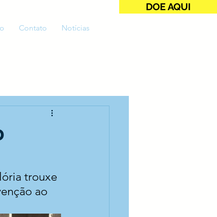
DOE AQUI
o
Contato
Notícias
o
ória trouxe 
venção ao 