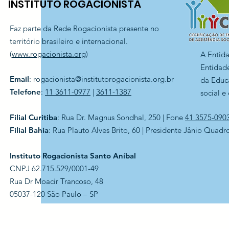
INSTITUTO ROGACIONISTA
Faz parte da Rede Rogacionista presente no
território brasileiro e internacional.
(
www.rogacionista.org
)
A Entid
Entidade
Email
:
rogacionista@institutorogacionista.org.br
da Educ
Telefone
:
11 3611-0977
|
3611-1387
social e
Filial Curitiba
: Rua Dr. Magnus Sondhal, 250 | Fone
41 3575-090
Filial Bahia
: Rua Plauto Alves Brito, 60 | Presidente Jânio Quadr
Instituto Rogacionista Santo Aníbal
CNPJ 62.715.529/0001-49
Rua Dr Moacir Trancoso, 48
05037-120 São Paulo – SP