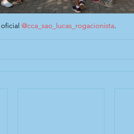
ficial 
@cca_sao_lucas_rogacionista
.