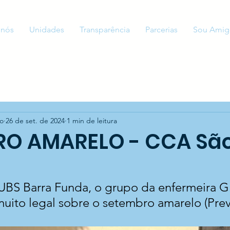
 nós
Unidades
Transparência
Parcerias
Sou Amig
to
26 de set. de 2024
1 min de leitura
RO AMARELO - CCA Sã
UBS Barra Funda, o grupo da enfermeira Gl
uito legal sobre o setembro amarelo (Pre