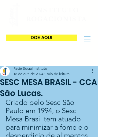
INSTITUTO
ROGACIONISTA
DOE AQUI
Rede Social Instituto
18 de out. de 2024
1 min de leitura
SESC MESA BRASIL - CCA
São Lucas.
Criado pelo Sesc São 
Paulo em 1994, o Sesc 
Mesa Brasil tem atuado 
para minimizar a fome e o 
desperdício de alimentos 