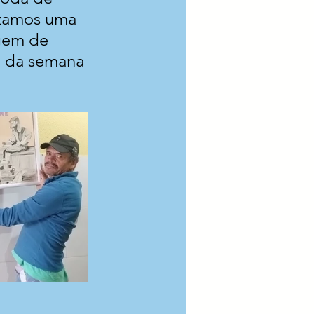
izamos uma 
gem de 
o da semana 