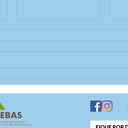
Oficina de confecção de
Ofic
cestaria — CECI Jaraguá
Zan
FIQUE POR