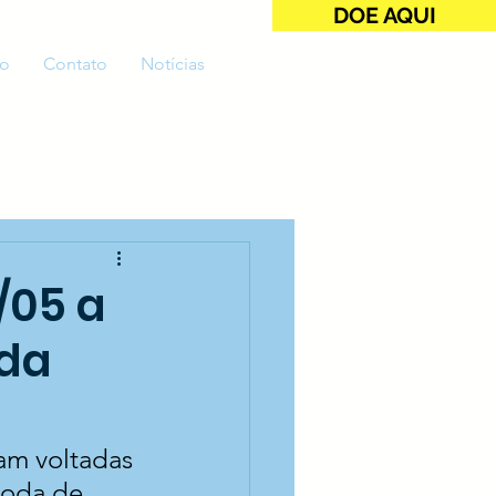
DOE AQUI
o
Contato
Notícias
/05 a
ida
am voltadas 
roda de 