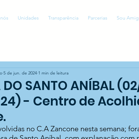
 nós
Unidades
Transparência
Parcerias
Sou Amig
to
5 de jun. de 2024
1 min de leitura
DO SANTO ANÍBAL (02
24) - Centro de Acolh
.
olvidas no C.A Zancone nesta semana; for
bra de Santo Aníbal, com explanação com 