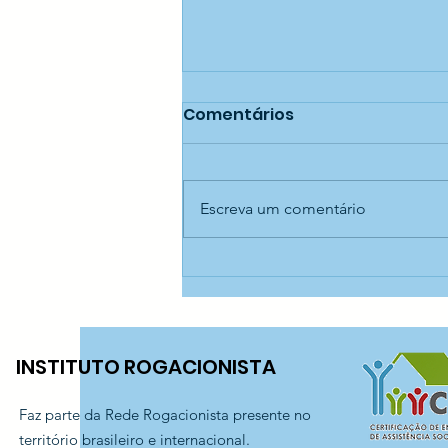
Comentários
Escreva um comentário
A voz da juventude e da
ancestralidade ecoando
no Jaraguá — CECI
Jaraguá!
INSTITUTO ROGACIONISTA
Faz parte da Rede Rogacionista presente no
território brasileiro e internacional.