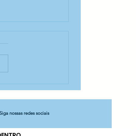
ina de culinária — C.A
cone
Siga nossas redes sociais
 DENTRO