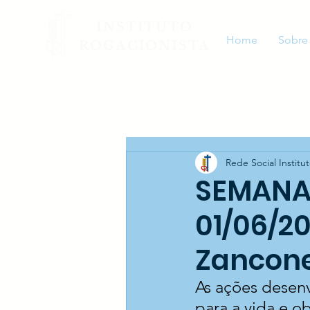
INSTITUTO
Home
Sobre
ROGACIONISTA
Rede Social Institu
SEMANA 
01/06/20
Zancone
As ações desenv
para a vida e o