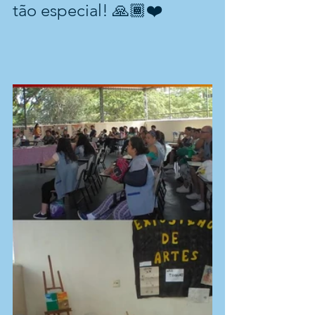
tão especial! 🙏🏾❤️