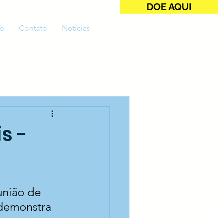
DOE AQUI
o
Contato
Notícias
s -
união de 
 demonstra 