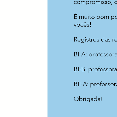
compromisso, d
É muito bom po
vocês!
Registros das r
BI-A: professo
BI-B: professor
BII-A: professo
Obrigada!