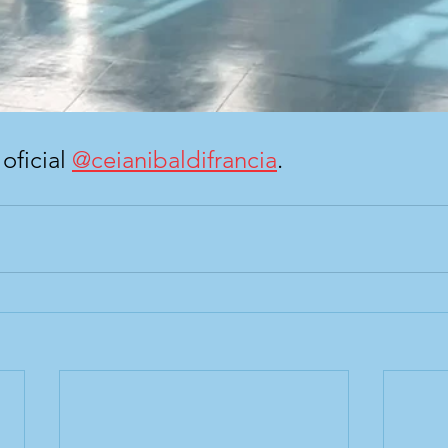
ficial 
@ceianibaldifrancia
.