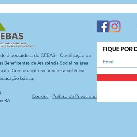
Aníbal Difrancia!
CEI 
FIQUE POR
ade é possuidora do CEBAS – Certificação de
s Beneficentes de Assistência Social na área
ação. Com atuação na área de assistência
 educação básica.
3
Cookies
-
Política de Privacidade
os-BA