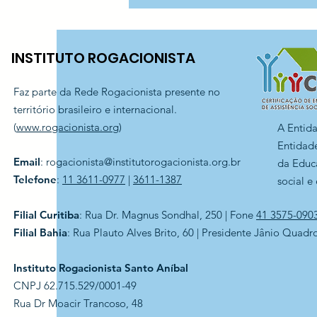
telas — CEI Aníbal
Difrancia
INSTITUTO ROGACIONISTA
Faz parte da Rede Rogacionista presente no
território brasileiro e internacional.
(
www.rogacionista.org
)
A Entid
Entidade
Email
:
rogacionista@institutorogacionista.org.br
da Educ
Telefone
:
11 3611-0977
|
3611-1387
social e
Filial Curitiba
: Rua Dr. Magnus Sondhal, 250 | Fone
41 3575-090
Filial Bahia
: Rua Plauto Alves Brito, 60 | Presidente Jânio Quadr
Instituto Rogacionista Santo Aníbal
CNPJ 62.715.529/0001-49
Rua Dr Moacir Trancoso, 48