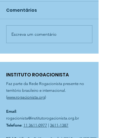
Comentários
Escreva um comentário
Teatro educativo —
Projeto de pl
CEI Santa Marina
- CEI Santa M
INSTITUTO ROGACIONISTA
Faz parte da Rede Rogacionista presente no
território brasileiro e internacional.
(
www.rogacionista.org
)
Email
:
rogacionista@institutorogacionista.org.br
Telefone
:
11 3611-0977
|
3611-1387