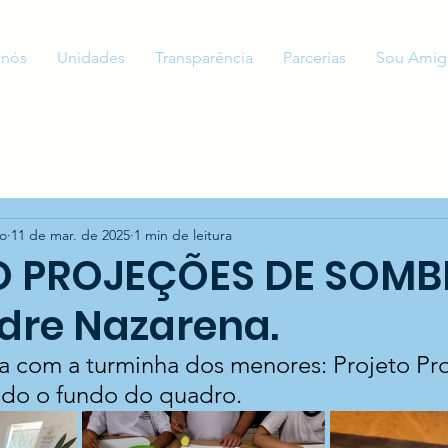
 nós
Unidades
Transparência
Parcerias
Sou Amig
to
11 de mar. de 2025
1 min de leitura
O PROJEÇÕES DE SOMB
re Nazarena.
a com a turminha dos menores: Projeto Pr
ndo o fundo do quadro.