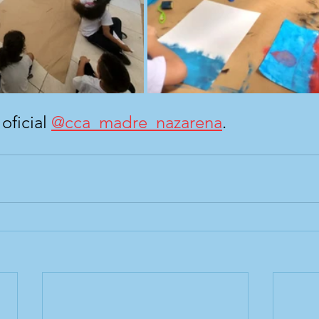
ficial 
@cca_madre_nazarena
.