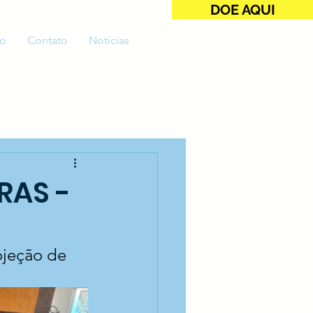
DOE AQUI
o
Contato
Notícias
RAS -
ojeção de 