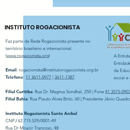
Catavento — CCA Madre
Nazarena
INSTITUTO ROGACIONISTA
Faz parte da Rede Rogacionista presente no
território brasileiro e internacional.
(
www.rogacionista.org
)
A Entid
Entidade
Email
:
rogacionista@institutorogacionista.org.br
da Educ
Telefone
:
11 3611-0977
|
3611-1387
social e
Filial Curitiba
: Rua Dr. Magnus Sondhal, 250 | Fone
41 3575-090
Filial Bahia
: Rua Plauto Alves Brito, 60 | Presidente Jânio Quadr
Instituto Rogacionista Santo Aníbal
CNPJ 62.715.529/0001-49
Rua Dr Moacir Trancoso, 48