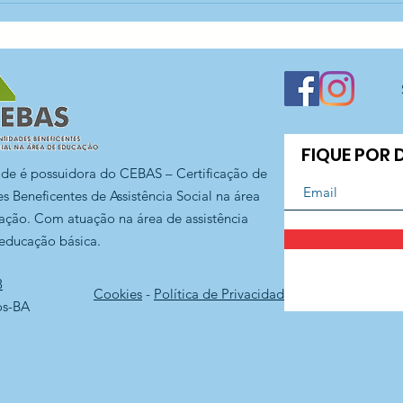
Damas! — CCA Madre
- C
Nazarena
FIQUE POR
ade é possuidora do CEBAS – Certificação de
s Beneficentes de Assistência Social na área
ação. Com atuação na área de assistência
 educação básica.
3
Cookies
-
Política de Privacidade
os-BA