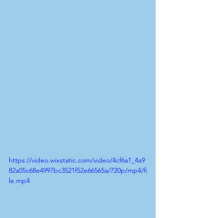
https://video.wixstatic.com/video/4cf6a1_4a9
82a05c68e4997bc3521f52e66565a/720p/mp4/fi
le.mp4