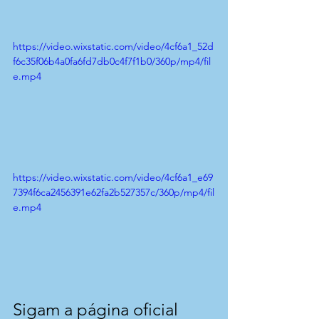
https://video.wixstatic.com/video/4cf6a1_52d
f6c35f06b4a0fa6fd7db0c4f7f1b0/360p/mp4/fil
e.mp4
https://video.wixstatic.com/video/4cf6a1_e69
7394f6ca2456391e62fa2b527357c/360p/mp4/fil
e.mp4
Sigam a página oficial 