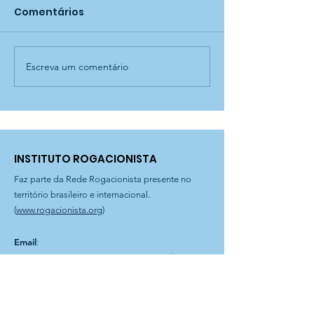
Comentários
Escreva um comentário
Releitura de obra no
Descobrindo
CEI Aníbal Difrancia!
alimentos! - C
Difrancia
INSTITUTO ROGACIONISTA
Faz parte da Rede Rogacionista presente no
território brasileiro e internacional.
(
www.rogacionista.org
)
Email
:
rogacionista@institutorogacionista.org.br
Telefone
:
11 3611-0977
|
3611-1387
Filial Curitiba
: Rua Dr. Magnus Sondhal, 250 | Fone
41 3575-0903