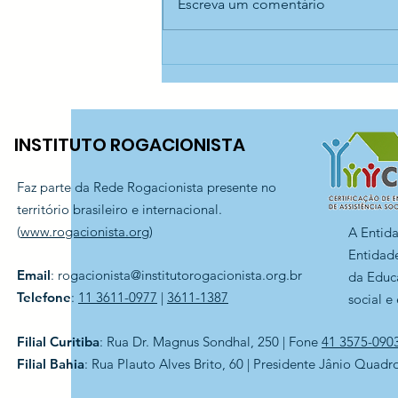
Escreva um comentário
Cursos gratuitos com
certificado do SENAI —
CEDESP Santo Antônio
INSTITUTO ROGACIONISTA
Faz parte da Rede Rogacionista presente no
território brasileiro e internacional.
(
www.rogacionista.org
)
A Entid
Entidade
Email
:
rogacionista@institutorogacionista.org.br
da Educ
Telefone
:
11 3611-0977
|
3611-1387
social e
Filial Curitiba
: Rua Dr. Magnus Sondhal, 250 | Fone
41 3575-090
Filial Bahia
: Rua Plauto Alves Brito, 60 | Presidente Jânio Quadr