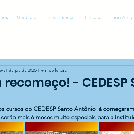
 nós
Unidades
Transparência
Parcerias
Sou Amig
to
31 de jul. de 2025
1 min de leitura
 recomeço! - CEDESP 
os cursos do CEDESP Santo Antônio já começaram
, serão mais 6 meses muito especiais para a institui