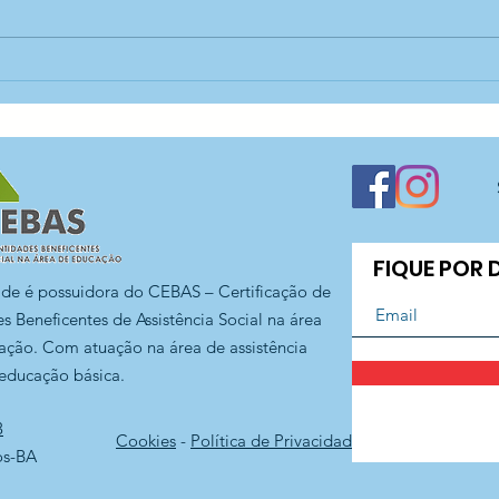
Início do segundo
For
semestre dos cursos —
edu
CEDESP Santo Antônio
San
FIQUE POR
ade é possuidora do CEBAS – Certificação de
s Beneficentes de Assistência Social na área
ação. Com atuação na área de assistência
 educação básica.
3
Cookies
-
Política de Privacidade
os-BA