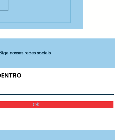
matura dos
candos do CEDESP
to Antônio!
Siga nossas redes sociais
 DENTRO
Ok