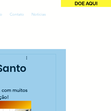
DOE AQUI
o
Contato
Notícias
Santo
 com muitos 
ção! 