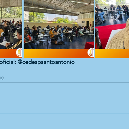
oficial: @cedespsantoantonio 
IO