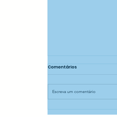
Comentários
Escreva um comentário
Oficina de confecção de
cestaria — CECI Jaraguá