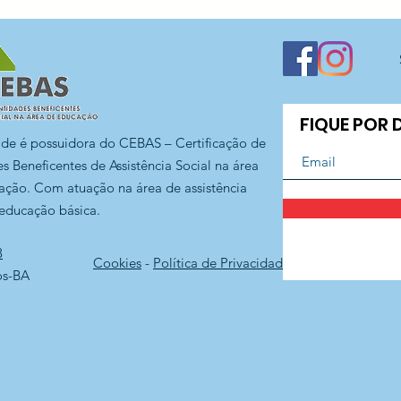
CECI Jaraguá
FIQUE POR
ade é possuidora do CEBAS – Certificação de
s Beneficentes de Assistência Social na área
ação. Com atuação na área de assistência
 educação básica.
3
Cookies
-
Política de Privacidade
os-BA