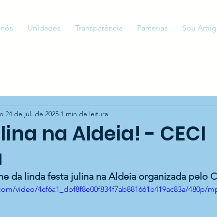
 nós
Unidades
Transparência
Parcerias
Sou Amig
to
24 de jul. de 2025
1 min de leitura
lina na Aldeia! - CECI
á
he da linda festa julina na Aldeia organizada pelo 
ic.com/video/4cf6a1_dbf8f8e00f834f7ab881661e419ac83a/480p/m