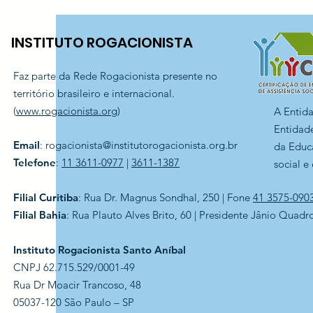
INSTITUTO ROGACIONISTA
Faz parte da Rede Rogacionista presente no
território brasileiro e internacional.
(
www.rogacionista.org
)
A Entid
Entidade
Email
:
rogacionista@institutorogacionista.org.br
da Educ
Telefone
:
11 3611-0977
|
3611-1387
social e
Filial Curitiba
: Rua Dr. Magnus Sondhal, 250 | Fone
41 3575-090
Filial Bahia
: Rua Plauto Alves Brito, 60 | Presidente Jânio Quadr
Instituto Rogacionista Santo Aníbal
CNPJ 62.715.529/0001-49
Rua Dr Moacir Trancoso, 48
05037-120 São Paulo – SP