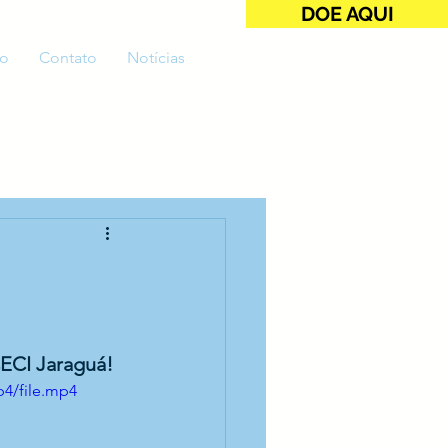
DOE AQUI
o
Contato
Notícias
CECI Jaraguá!
p4/file.mp4