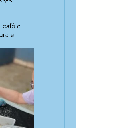
ente 
 café e 
ura e 