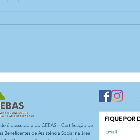
Releitura de obra no CEI
Des
Aníbal Difrancia!
CEI 
FIQUE POR
ade é possuidora do CEBAS – Certificação de
s Beneficentes de Assistência Social na área