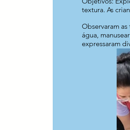
Objetivos: Expl
textura.
 As
 cria
Observaram as t
água, manuseara
expressaram di