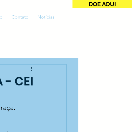
DOE AQUI
o
Contato
Notícias
- CEI
raça.