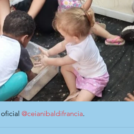
ficial 
@ceianibaldifrancia
.