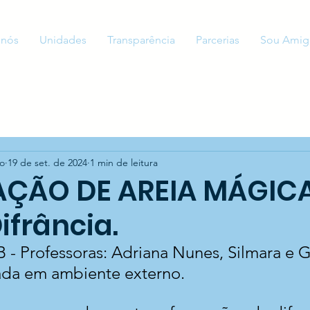
 nós
Unidades
Transparência
Parcerias
Sou Amig
to
19 de set. de 2024
1 min de leitura
ÇÃO DE AREIA MÁGICA 
ifrância.
B - Professoras: Adriana Nunes, Silmara e G
zada em ambiente externo.