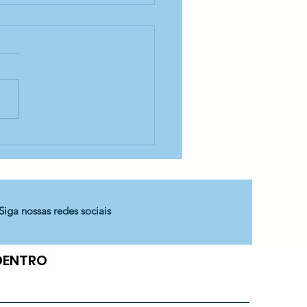
cobrindo alimentos! -
Aníbal Difrancia
Siga nossas redes sociais
 DENTRO