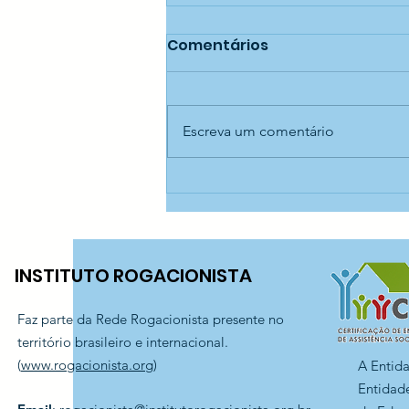
Comentários
Escreva um comentário
Educação longe das
telas — CEI Aníbal
Difrancia
INSTITUTO ROGACIONISTA
Faz parte da Rede Rogacionista presente no
território brasileiro e internacional.
(
www.rogacionista.org
)
A Entid
Entidade