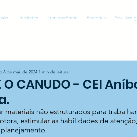
 nós
Unidades
Transparência
Parcerias
Sou Amig
to
8 de mai. de 2024
1 min de leitura
 O CANUDO - CEI Aníb
a.
ar materiais não estruturados para trabalhar
ora, estimular as habilidades de atenção,
 planejamento.