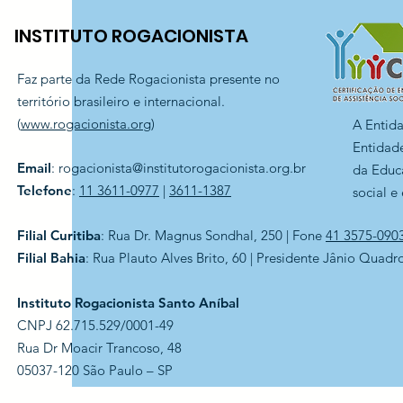
INSTITUTO ROGACIONISTA
Faz parte da Rede Rogacionista presente no
território brasileiro e internacional.
(
www.rogacionista.org
)
A Entid
Entidade
Email
:
rogacionista@institutorogacionista.org.br
da Educ
Telefone
:
11 3611-0977
|
3611-1387
social e
Filial Curitiba
: Rua Dr. Magnus Sondhal, 250 | Fone
41 3575-090
Filial Bahia
: Rua Plauto Alves Brito, 60 | Presidente Jânio Quadr
Instituto Rogacionista Santo Aníbal
CNPJ 62.715.529/0001-49
Rua Dr Moacir Trancoso, 48
05037-120 São Paulo – SP