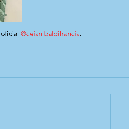
ficial 
@ceianibaldifrancia
.