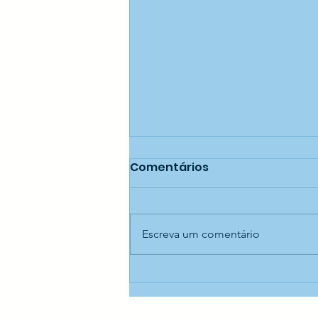
Comentários
Escreva um comentário
Educação longe das
telas — CEI Aníbal
Difrancia