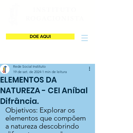
INSTITUTO
ROGACIONISTA
DOE AQUI
Rede Social Instituto
19 de set. de 2024
1 min de leitura
ELEMENTOS DA
NATUREZA - CEI Aníbal
Difrância.
Objetivos: Explorar os 
elementos que compõem 
a natureza descobrindo 