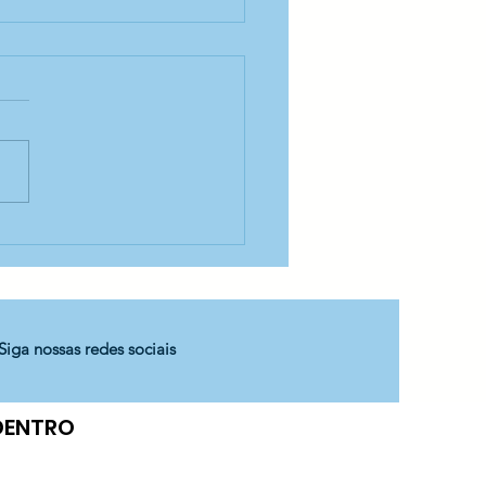
idade prática: Horta
CA Madre Nazarena
Siga nossas redes sociais
 DENTRO