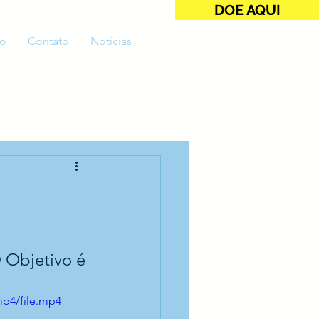
DOE AQUI
o
Contato
Notícias
 Objetivo é 
mp4/file.mp4