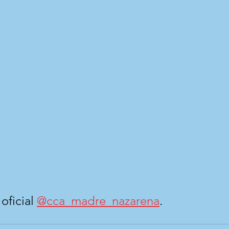
ficial 
@cca_madre_nazarena
.