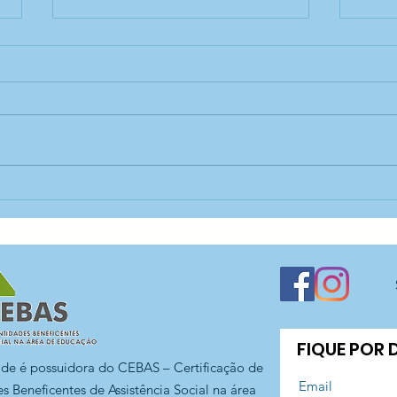
Campeonato do Jogo de
Ativ
Damas! — CCA Madre
- C
Nazarena
FIQUE POR
ade é possuidora do CEBAS – Certificação de
s Beneficentes de Assistência Social na área