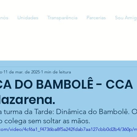
 nós
Unidades
Transparência
Parcerias
Sou Amig
to
11 de mar. de 2025
1 min de leitura
CA DO BAMBOLÊ - CCA
azarena.
a turma da Tarde: Dinâmica do Bambolê. O
o colega sem soltar as mãos.
ic.com/video/4cf6a1_f4736ba8f5a242fdab7aa127cbb0d2b4/360p/