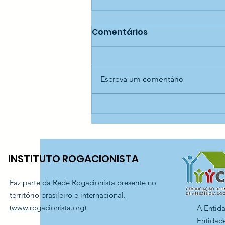
Comentários
Escreva um comentário
Passeio ao Museu
Catavento — CCA Madre
Nazarena
INSTITUTO ROGACIONISTA
Faz parte da Rede Rogacionista presente no
território brasileiro e internacional.
(
www.rogacionista.org
)
A Entid
Entidade