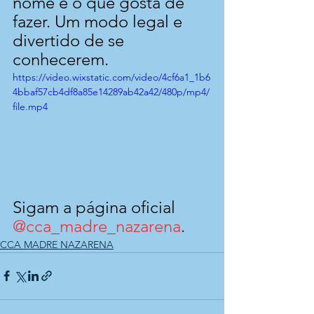
nome e o que gosta de 
fazer. Um modo legal e 
divertido de se 
conhecerem.
https://video.wixstatic.com/video/4cf6a1_1b6
4bbaf57cb4df8a85e14289ab42a42/480p/mp4/
file.mp4
Sigam a página oficial 
@cca_madre_nazarena
.
CCA MADRE NAZARENA