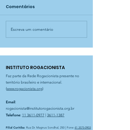
Comentários
Escreva um comentário
Campeonato do Jogo
Atividade prát
de Damas! — CCA
Horta - CCA 
Madre Nazarena
Nazarena
INSTITUTO ROGACIONISTA
Faz parte da Rede Rogacionista presente no
território brasileiro e internacional.
(
www.rogacionista.org
)
Email
:
rogacionista@institutorogacionista.org.br
Telefone
:
11 3611-0977
|
3611-1387
Filial Curitiba
: Rua Dr. Magnus Sondhal, 250 | Fone
41 3575-0903