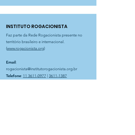
INSTITUTO ROGACIONISTA
Faz parte da Rede Rogacionista presente no
território brasileiro e internacional.
(
www.rogacionista.org
)
Email
:
rogacionista@institutorogacionista.org.br
Telefone
:
11 3611-0977
|
3611-1387
Filial Curitiba
: Rua Dr. Magnus Sondhal, 250 | Fone
41 3575-0903
Filial Bahia
: Rua Plauto Alves Brito, 60 | Presidente Jânio
Quadros-BA
Instituto Rogacionista Santo Aníbal
CNPJ 62.715.529/0001-49
Rua Dr Moacir Trancoso, 48
05037-120 São Paulo – SP
A Entidade é possuidora do