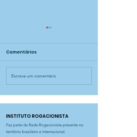
Comentários
Escreva um comentário
Releitura de obra no
Descobrindo
CEI Aníbal Difrancia!
alimentos! - C
Difrancia
INSTITUTO ROGACIONISTA
Faz parte da Rede Rogacionista presente no
território brasileiro e internacional.