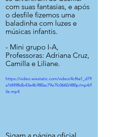
com suas fantasias, e após 
o desfile fizemos uma 
baladinha com luzes e 
músicas infantis.
- Mini grupo I-A, 
Professoras: Adriana Cruz, 
Camilla e Liliane.
https://video.wixstatic.com/video/4cf6a1_d79
a16f498db43e4b980ac79e7fc0660/480p/mp4/f
ile.mp4
Sigam a página oficial 