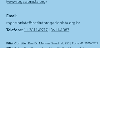
(
www.rogacionista.org
)
Email
:
rogacionista@institutorogacionista.org.br
Telefone
:
11 3611-0977
|
3611-1387
Filial Curitiba
: Rua Dr. Magnus Sondhal, 250 | Fone
41 3575-0903
Filial Bahia
: Rua Plauto Alves Brito, 60 | Presidente Jânio
Quadros-BA
Instituto Rogacionista Santo Aníbal
CNPJ 62.715.529/0001-49
Rua Dr Moacir Trancoso, 48
05037-120 São Paulo – SP
A Entidade é possuidora do
CEBAS – Certificação de
Entidades Beneficentes de
Assistência Social na área da
Educação. Com atuação na
área de assistência social e
educação básica.