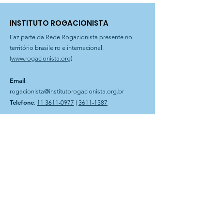
INSTITUTO ROGACIONISTA
Faz parte da Rede Rogacionista presente no
território brasileiro e internacional.
(
www.rogacionista.org
)
Email
:
rogacionista@institutorogacionista.org.br
Telefone
:
11 3611-0977
|
3611-1387
Filial Curitiba
: Rua Dr. Magnus Sondhal, 250 | Fone
41 3575-0903
Filial Bahia
: Rua Plauto Alves Brito, 60 | Presidente Jânio
Quadros-BA
Instituto Rogacionista Santo Aníbal
CNPJ 62.715.529/0001-49
Rua Dr Moacir Trancoso, 48
05037-120 São Paulo – SP
A Entidade é possuidora do
CEBAS – Certificação de
Entidades Beneficentes de