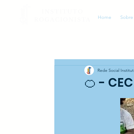
INSTITUTO
Home
Sobre
ROGACIONISTA
Rede Social Institu
🍊 - CEC