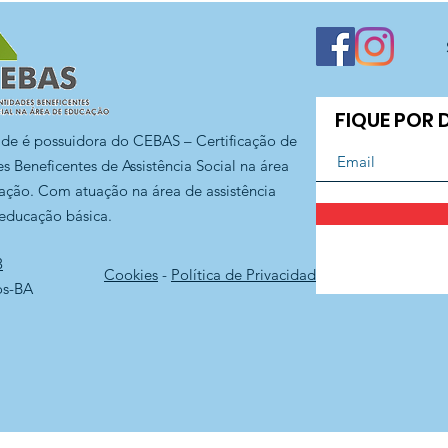
CECI Jaraguá
FIQUE POR
ade é possuidora do CEBAS – Certificação de
s Beneficentes de Assistência Social na área
ação. Com atuação na área de assistência
 educação básica.
3
Cookies
-
Política de Privacidade
os-BA