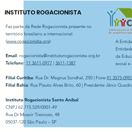
INSTITUTO ROGACIONISTA
Faz parte da Rede Rogacionista presente no
território brasileiro e internacional.
(
www.rogacionista.org
)
A Entid
Entidade
Email
:
rogacionista@institutorogacionista.org.br
da Educ
Telefone
:
11 3611-0977
|
3611-1387
social e
Filial Curitiba
: Rua Dr. Magnus Sondhal, 250 | Fone
41 3575-090
Filial Bahia
: Rua Plauto Alves Brito, 60 | Presidente Jânio Quadr
Instituto Rogacionista Santo Aníbal
CNPJ 62.715.529/0001-49
Rua Dr Moacir Trancoso, 48
05037-120 São Paulo – SP