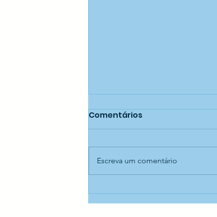
Comentários
Escreva um comentário
Oficina de confecção de
cestaria — CECI Jaraguá