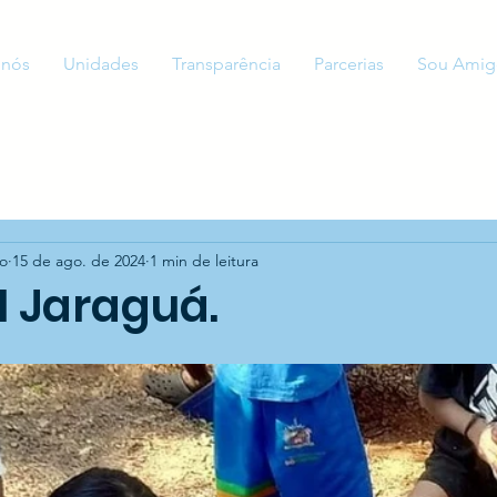
 nós
Unidades
Transparência
Parcerias
Sou Amig
to
15 de ago. de 2024
1 min de leitura
I Jaraguá.