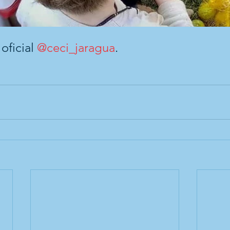
ficial 
@ceci_jaragua
.