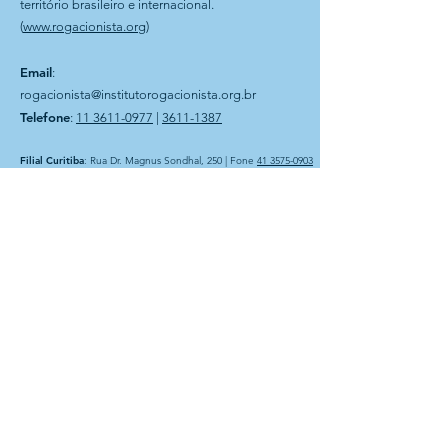
território brasileiro e internacional.
(
www.rogacionista.org
)
Email
:
rogacionista@institutorogacionista.org.br
Telefone
:
11 3611-0977
|
3611-1387
Filial Curitiba
: Rua Dr. Magnus Sondhal, 250 | Fone
41 3575-0903
Filial Bahia
: Rua Plauto Alves Brito, 60 | Presidente Jânio
Quadros-BA
Instituto Rogacionista Santo Aníbal
CNPJ 62.715.529/0001-49
Rua Dr Moacir Trancoso, 48
05037-120 São Paulo – SP
A Entidade é possuidora do
CEBAS – Certificação de
Entidades Beneficentes de
Assistência Social na área da
Educação. Com atuação na
área de assistência social e
educação básica.