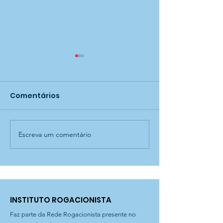
Comentários
Escreva um comentário
Releitura de obra no
Descobrindo
CEI Aníbal Difrancia!
alimentos! - C
Difrancia
INSTITUTO ROGACIONISTA
Faz parte da Rede Rogacionista presente no