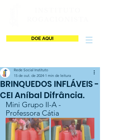
INSTITUTO
ROGACIONISTA
DOE AQUI
Rede Social Instituto
15 de out. de 2024
1 min de leitura
BRINQUEDOS INFLÁVEIS -
CEI Aníbal Difrância.
Mini Grupo II-A - 
Professora Cátia