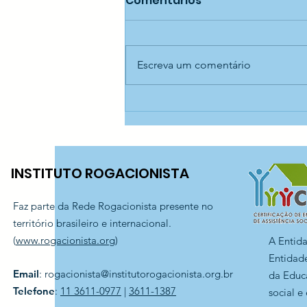
Comentários
Escreva um comentário
Oficina de confecção de
cestaria — CECI Jaraguá
INSTITUTO ROGACIONISTA
Faz parte da Rede Rogacionista presente no
território brasileiro e internacional.
(
www.rogacionista.org
)
A Entid
Entidade
Email
:
rogacionista@institutorogacionista.org.br
da Educ
Telefone
:
11 3611-0977
|
3611-1387
social e