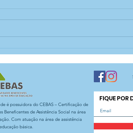
Aprender brincando é
Abri
muito mais divertido! —
Jar
CECI Jaraguá
FIQUE POR
ade é possuidora do CEBAS – Certificação de
s Beneficentes de Assistência Social na área
ação. Com atuação na área de assistência
 educação básica.