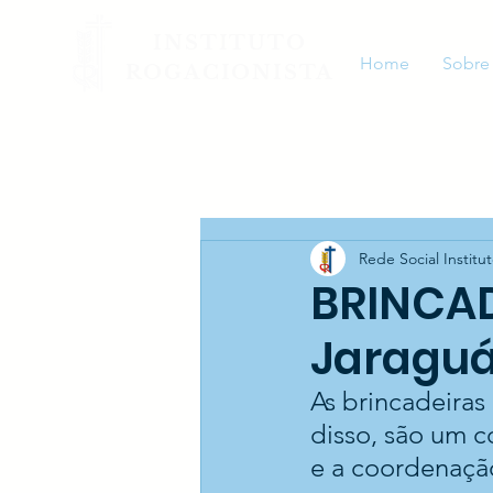
INSTITUTO
Home
Sobre
ROGACIONISTA
Rede Social Institu
BRINCAD
Jaraguá
As brincadeiras
disso, são um c
e a coordenaçã