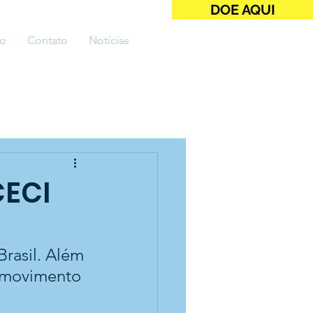
DOE AQUI
o
Contato
Notícias
CECI
rasil. Além 
o movimento 