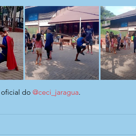
oficial do 
@ceci_jaragua
.