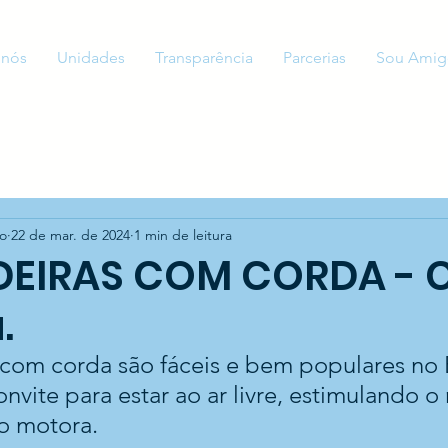
 nós
Unidades
Transparência
Parcerias
Sou Amig
to
22 de mar. de 2024
1 min de leitura
EIRAS COM CORDA - 
.
 com corda são fáceis e bem populares no B
onvite para estar ao ar livre, estimulando 
o motora. 