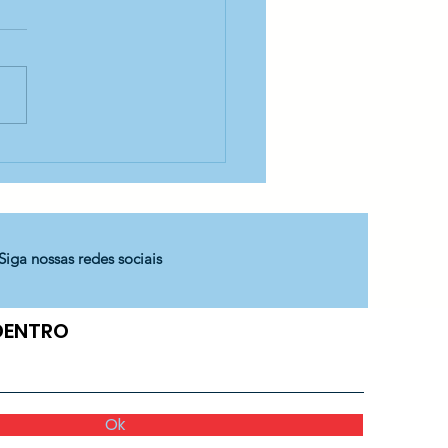
l Indígena no CECI
aguá
Siga nossas redes sociais
 DENTRO
Ok