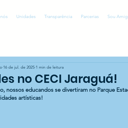
 nós
Unidades
Transparência
Parcerias
Sou Amig
to
16 de jul. de 2025
1 min de leitura
des no CECI Jaraguá!
o, nossos educandos se divertiram no Parque Esta
idades artísticas!