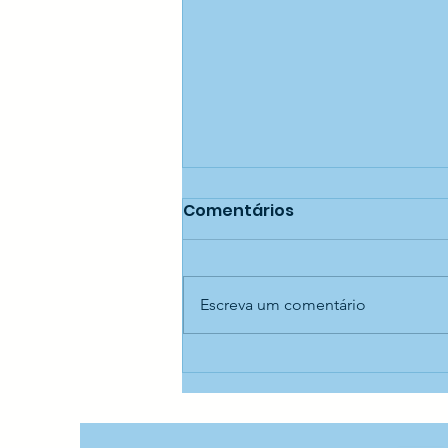
Comentários
Escreva um comentário
Oficina de confecção de
cestaria — CECI Jaraguá