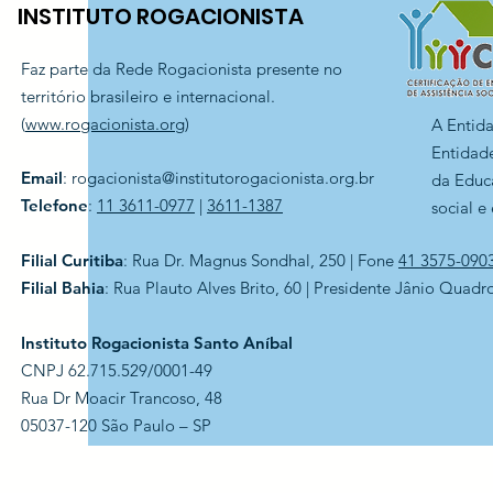
INSTITUTO ROGACIONISTA
Faz parte da Rede Rogacionista presente no
território brasileiro e internacional.
(
www.rogacionista.org
)
A Entid
Entidade
Email
:
rogacionista@institutorogacionista.org.br
da Educ
Telefone
:
11 3611-0977
|
3611-1387
social e
Filial Curitiba
: Rua Dr. Magnus Sondhal, 250 | Fone
41 3575-090
Filial Bahia
: Rua Plauto Alves Brito, 60 | Presidente Jânio Quadr
Instituto Rogacionista Santo Aníbal
CNPJ 62.715.529/0001-49
Rua Dr Moacir Trancoso, 48
05037-120 São Paulo – SP