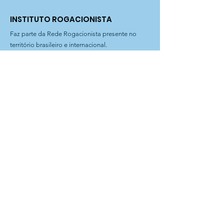
INSTITUTO ROGACIONISTA
Faz parte da Rede Rogacionista presente no
território brasileiro e internacional.
(
www.rogacionista.org
)
Email
:
rogacionista@institutorogacionista.org.br
Telefone
:
11 3611-0977
|
3611-1387
Filial Curitiba
: Rua Dr. Magnus Sondhal, 250 | Fone
41 3575-0903
Filial Bahia
: Rua Plauto Alves Brito, 60 | Presidente Jânio
Quadros-BA
Instituto Rogacionista Santo Aníbal
CNPJ 62.715.529/0001-49
Rua Dr Moacir Trancoso, 48
05037-120 São Paulo – SP
A Entidade é possuidora do
CEBAS – Certificação de
Entidades Beneficentes de