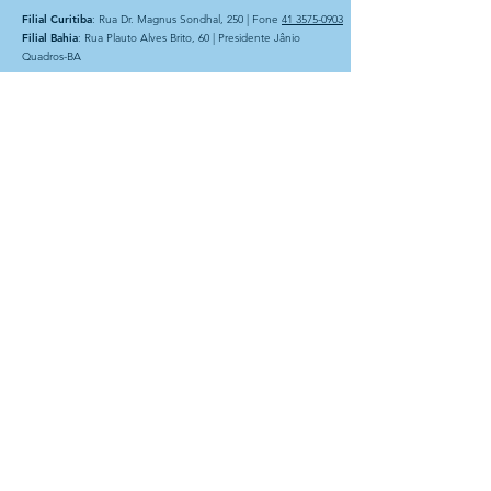
Filial Curitiba
: Rua Dr. Magnus Sondhal, 250 | Fone
41 3575-0903
Filial Bahia
: Rua Plauto Alves Brito, 60 | Presidente Jânio
Quadros-BA
Instituto Rogacionista Santo Aníbal
CNPJ 62.715.529/0001-49
Rua Dr Moacir Trancoso, 48
05037-120 São Paulo – SP
A Entidade é possuidora do
CEBAS – Certificação de
Entidades Beneficentes de
Assistência Social na área da
Educação. Com atuação na
área de assistência social e
educação básica.
Siga nossas redes sociais