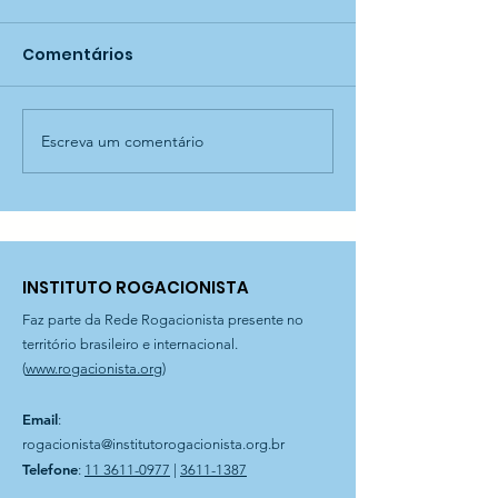
Comentários
Escreva um comentário
Oficina de confecção
Aprender bri
de cestaria — CECI
muito mais di
Jaraguá
— CECI Jarag
INSTITUTO ROGACIONISTA
Faz parte da Rede Rogacionista presente no
território brasileiro e internacional.
(
www.rogacionista.org
)
Email
:
rogacionista@institutorogacionista.org.br
Telefone
:
11 3611-0977
|
3611-1387