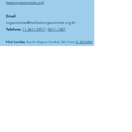
(
www.rogacionista.org
)
Email
:
rogacionista@institutorogacionista.org.br
Telefone
:
11 3611-0977
|
3611-1387
Filial Curitiba
: Rua Dr. Magnus Sondhal, 250 | Fone
41 3575-0903
Filial Bahia
: Rua Plauto Alves Brito, 60 | Presidente Jânio
Quadros-BA
Instituto Rogacionista Santo Aníbal
CNPJ 62.715.529/0001-49
Rua Dr Moacir Trancoso, 48
05037-120 São Paulo – SP
A Entidade é possuidora do
CEBAS – Certificação de
Entidades Beneficentes de
Assistência Social na área da
Educação. Com atuação na
área de assistência social e
educação básica.