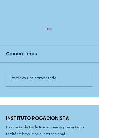
Comentários
Escreva um comentário
Você está convidado
Festival de pr
para nossa Festa
Instituto Roga
Junina! — Instituto
Santo Aníbal
Rogacionista Santo
Aníbal
INSTITUTO ROGACIONISTA
Faz parte da Rede Rogacionista presente no
território brasileiro e internacional.