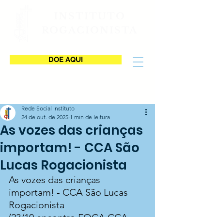
INSTITUTO
ROGACIONISTA
DOE AQUI
Rede Social Instituto
24 de out. de 2025
1 min de leitura
As vozes das crianças
importam! - CCA São
Lucas Rogacionista
As vozes das crianças 
importam! - CCA São Lucas 
Rogacionista