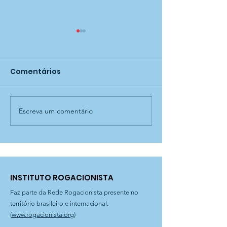
Comentários
Escreva um comentário
União, amizade e
Ação de Saúd
perseverança: Aulas
- CCA São Luc
de taekwondo! — CCA
Rogacionista
São Lucas
Rogacionista
INSTITUTO ROGACIONISTA
Faz parte da Rede Rogacionista presente no
território brasileiro e internacional.
(
www.rogacionista.org
)