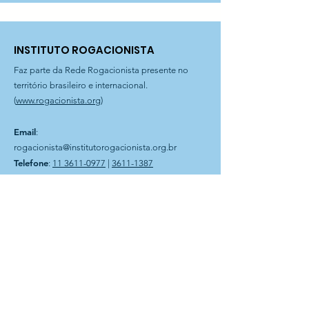
— CECI Jaraguá
INSTITUTO ROGACIONISTA
Faz parte da Rede Rogacionista presente no
território brasileiro e internacional.
(
www.rogacionista.org
)
Email
:
rogacionista@institutorogacionista.org.br
Telefone
:
11 3611-0977
|
3611-1387
Filial Curitiba
: Rua Dr. Magnus Sondhal, 250 | Fone
41 3575-0903
Filial Bahia
: Rua Plauto Alves Brito, 60 | Presidente Jânio
Quadros-BA
Instituto Rogacionista Santo Aníbal
CNPJ 62.715.529/0001-49
Rua Dr Moacir Trancoso, 48
05037-120 São Paulo – SP
A Entidade é possuidora do