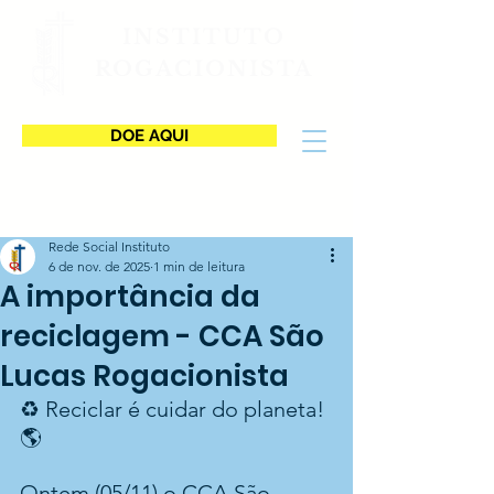
INSTITUTO
ROGACIONISTA
DOE AQUI
Rede Social Instituto
6 de nov. de 2025
1 min de leitura
A importância da
reciclagem - CCA São
Lucas Rogacionista
♻️ Reciclar é cuidar do planeta! 
🌎
Ontem (05/11) o CCA São 