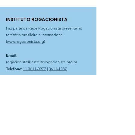
São Lucas
Rogacionista
INSTITUTO ROGACIONISTA
Faz parte da Rede Rogacionista presente no
território brasileiro e internacional.
(
www.rogacionista.org
)
Email
:
rogacionista@institutorogacionista.org.br
Telefone
:
11 3611-0977
|
3611-1387
Filial Curitiba
: Rua Dr. Magnus Sondhal, 250 | Fone
41 3575-0903
Filial Bahia
: Rua Plauto Alves Brito, 60 | Presidente Jânio
Quadros-BA
Instituto Rogacionista Santo Aníbal
CNPJ 62.715.529/0001-49
Rua Dr Moacir Trancoso, 48
05037-120 São Paulo – SP
A Entidade é possuidora do
CEBAS – Certificação de